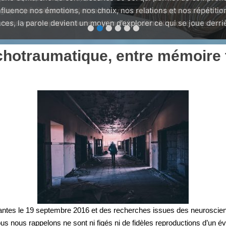
influence nos émotions, nos choix, nos relations et nos répétition
•
•
•
•
•
•
ces, la parole devient un moyen d’explorer ce qui se joue derriè
hotraumatique, entre mémoire 
Nantes le 19 septembre 2016 et des recherches issues des neuroscie
nous nous rappelons ne sont ni figés ni de fidèles reproductions d’u