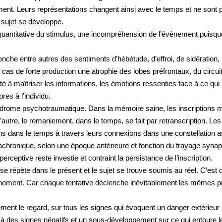
ment. Leurs représentations changent ainsi avec le temps et ne son
 sujet se développe.
é quantitative du stimulus, une incompréhension de l’évènement puisqu
nche entre autres des sentiments d’hébétude, d’effroi, de sidération,
 cas de forte production une atrophie des lobes préfrontaux, du circui
bilité à maîtriser les informations, les émotions ressenties face à ce q
res à l’individu.
drome psychotraumatique. Dans la mémoire saine, les inscriptions m
utre, le remaniement, dans le temps, se fait par retranscription. Les
ens dans le temps à travers leurs connexions dans une constellation as
nachronique, selon une époque antérieure et fonction du frayage synap
rceptive reste investie et contraint la persistance de l’inscription.
e répète dans le présent et le sujet se trouve soumis au réel. C’est di
évènement. Car chaque tentative déclenche inévitablement les mêmes 
ièrement le regard, sur tous les signes qui évoquent un danger extérieur 
 des signes négatifs et un sous-développement sur ce qui entoure le si