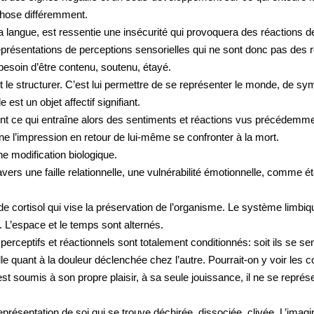
 chose différemment.
la langue, est ressentie une insécurité qui provoquera des réactions de
eprésentations de perceptions sensorielles qui ne sont donc pas des re
 besoin d’être contenu, soutenu, étayé.
et le structurer. C’est lui permettre de se représenter le monde, de s
 est un objet affectif signifiant.
ement ce qui entraîne alors des sentiments et réactions vus précédemme
ne l’impression en retour de lui-même se confronter à la mort.
ne modification biologique.
vers une faille relationnelle, une vulnérabilité émotionnelle, comme 
de cortisol qui vise la préservation de l’organisme.
Le système limbique
 L’espace et le temps sont alternés.
eptifs et réactionnels sont totalement conditionnés: soit ils se senten
lle quant à la douleur déclenchée chez l’autre. Pourrait-on y voir l
 soumis à son propre plaisir, à sa seule jouissance, il ne se représente n
résentation de soi qui se trouve déchirée, dissociée, clivée. L’imagi