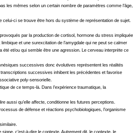
t pas les mêmes selon un certain nombre de paramètres comme l’âge,
e celui-ci se trouve être hors du système de représentation de sujet.
 provoqués par la production de cortisol, hormone du stress impliquée
t limbique et une surexcitation de l’amygdale qui ne peut se calmer
ui a été et/ou qui semble être une agression. Le cerveau interprète ce
nésiques successives donc évolutives représentent les réalités
 transcriptions successives inhibent les précédentes et favorise
sociative poly-sensorielle.
tique de ce temps-là. Dans l’expérience traumatique, la
re aussi qu’elle affecte, conditionne les futures perceptions.
processus de défense et réactions psychobiologiques, l’organisme
similaire.
gne, c’est-à-dire le contexte. Autrement dit, le contexte, le