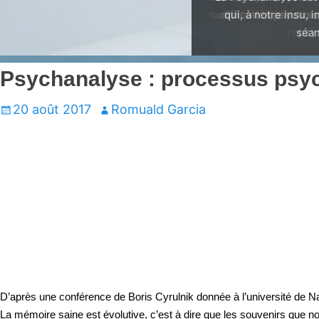
qui, à notre insu, 
séan
Psychanalyse : processus psyc
Écrit
Auteur
20 août 2017
Romuald Garcia
le
D’après une conférence de Boris Cyrulnik donnée à l’université de 
La mémoire saine est évolutive, c’est à dire que les souvenirs que 