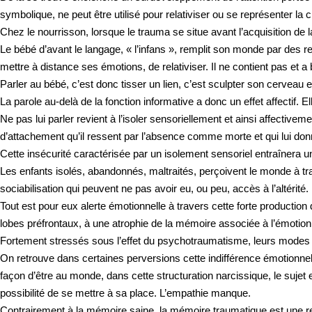
symbolique, ne peut être utilisé pour relativiser ou se représenter la
Chez le nourrisson, lorsque le trauma se situe avant l’acquisition de 
Le bébé d’avant le langage, « l’infans », remplit son monde par des r
mettre à distance ses émotions, de relativiser. Il ne contient pas et a
Parler au bébé, c’est donc tisser un lien, c’est sculpter son cerveau 
La parole au-delà de la fonction informative a donc un effet affectif. Elle
Ne pas lui parler revient à l’isoler sensoriellement et ainsi affectiv
d’attachement qu’il ressent par l’absence comme morte et qui lui don
Cette insécurité caractérisée par un isolement sensoriel entraînera u
Les enfants isolés, abandonnés, maltraités, perçoivent le monde à tra
sociabilisation qui peuvent ne pas avoir eu, ou peu, accès à l’altérité.
Tout est pour eux alerte émotionnelle à travers cette forte production 
lobes préfrontaux, à une atrophie de la mémoire associée à l’émotion.
Fortement stressés sous l’effet du psychotraumatisme, leurs modes perc
On retrouve dans certaines perversions cette indifférence émotionne
façon d’être au monde, dans cette structuration narcissique, le sujet est
possibilité de se mettre à sa place. L’empathie manque.
Contrairement à la mémoire saine, la mémoire traumatique est une rep