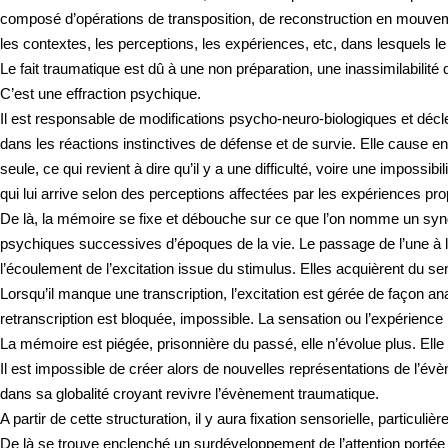
composé d’opérations de transposition, de reconstruction en mouve
les contextes, les perceptions, les expériences, etc, dans lesquels le
Le fait traumatique est dû à une non préparation, une inassimilabilit
C’est une effraction psychique.
Il est responsable de modifications psycho-neuro-biologiques et décle
dans les réactions instinctives de défense et de survie. Elle cause en
seule, ce qui revient à dire qu’il y a une difficulté, voire une impossi
qui lui arrive selon des perceptions affectées par les expériences prop
De là, la mémoire se fixe et débouche sur ce que l’on nomme un syn
psychiques successives d’époques de la vie. Le passage de l’une à l’a
l’écoulement de l’excitation issue du stimulus. Elles acquièrent du s
Lorsqu’il manque une transcription, l’excitation est gérée de façon a
retranscription est bloquée, impossible. La sensation ou l’expérience pe
La mémoire est piégée, prisonnière du passé, elle n’évolue plus. Elle s
Il est impossible de créer alors de nouvelles représentations de l’
dans sa globalité croyant revivre l’évènement traumatique.
A partir de cette structuration, il y aura fixation sensorielle, particul
De là se trouve enclenché un surdéveloppement de l’attention portée à