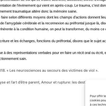
ntation de l’évènement qui vient en après-coup.
Le trauma, c’est don
vènement traumatique altère donc la mémoire saine.
faire selon différents moyens dont les champs d’actions donnent lie
de l’amygdale cérébrale et la reconnexion au préfrontal jusque là, dis
inhérente à la condition humaine, on peut la transformer, du moins ce q
’écriture et les échanges, fonctions du préfrontal, disons que le sujet
 à des représentations verbales pour en faire un récit oral ou écrit, e
nctionnement sain.
018. « Les neurosciences au secours des victimes de viol ».
e et l’art d’être parent, Amour et rupture: les destins du lien af
Pour offrir 
cookies pour
à ces techn