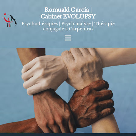
Romuald Garcia |
Cabinet EVOLUPSY
Psychothérapies | Psychanalyse | Thérapie
conjugale à Carpentras