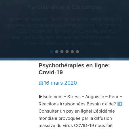
Psychanalyse à Carpentras
La Psychanalyse est une démarche de connaissance de soi
qui permet de comprendre en profondeur ce qui, à notre insu,
influence nos émotions, nos choix, nos relations et nos
répétitions de vie. Au fil des séances, la parole devient un
moyen d’explorer ce qui se joue derrière...
•
•
•
•
•
•
Psychothérapies en ligne:
Covid-19
Écrit
16 mars 2020
le
▶Isolement – Stress – Angoisse – Peur –
Réactions irraisonnées Besoin d’aide? ➡️
Consulter un psy en ligne! L’épidémie
mondiale provoquée par la diffusion
massive du virus COVID-19 nous fait